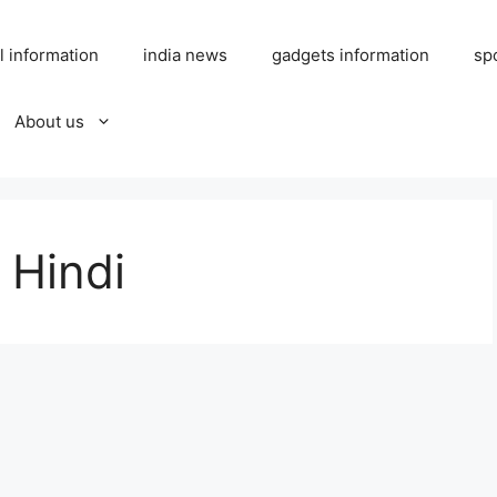
l information
india news
gadgets information
sp
About us
 Hindi